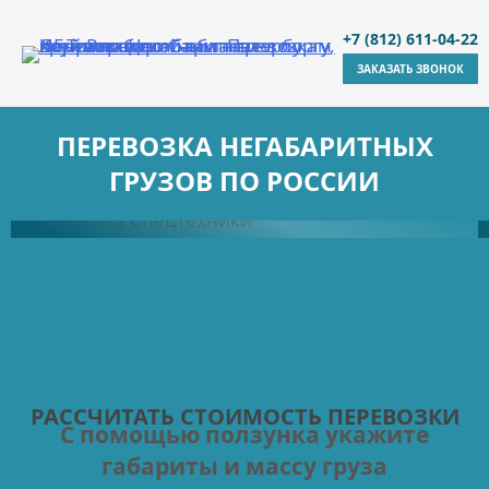
ПЕРЕВОЗКА СПЕЦТЕХНИКИ
+7 (812) 611-04-22
ДОРОЖНО-СТРОИТЕЛЬНОЙ, КАРЬЕРНОЙ
ЗАКАЗАТЬ ЗВОНОК
ГОРНОДОБЫВАЮЩЕЙ, ЛЕСОЗАГОТОВИТЕЛЬНОЙ
СЕЛЬСКОХОЗЯЙСТВЕННОЙ, КРАНОВОЙ ТЕХНИКИ
ПЕРЕВОЗКА НЕГАБАРИТНЫХ
ПОДРОБНЕЕ
ГРУЗОВ ПО РОССИИ
>410
КЛИЕНТОВ
ВЫПОЛНЕННЫХ
>1570
ПРОЕКТОВ
11
ЛЕТ НА РЫНКЕ
РАССЧИТАТЬ СТОИМОСТЬ ПЕРЕВОЗКИ
С помощью ползунка укажите
габариты и массу груза