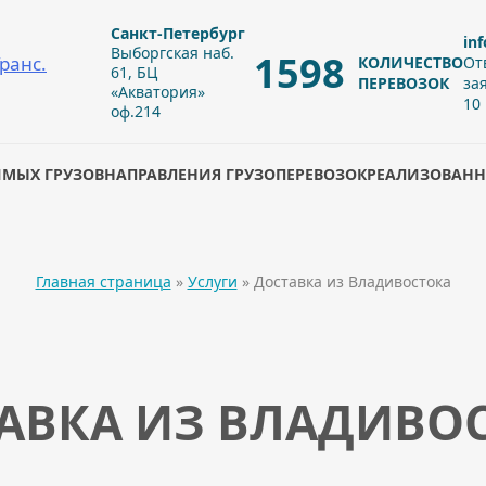
Санкт-Петербург
in
Выборгская наб.
1598
КОЛИЧЕСТВО
От
61, БЦ
ПЕРЕВОЗОК
за
«Акватория»
10
оф.214
ИМЫХ ГРУЗОВ
НАПРАВЛЕНИЯ ГРУЗОПЕРЕВОЗОК
РЕАЛИЗОВАНН
Главная страница
»
Услуги
»
Доставка из Владивостока
АВКА ИЗ ВЛАДИВО