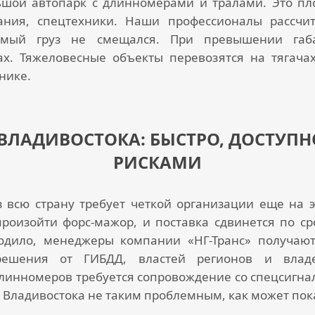
ьшой автопарк с длинномерами и тралами. Это пл
ания, спецтехники. Наши профессионалы рассчи
имый груз не смещался. При превышении габа
ах. Тяжеловесные объекты перевозятся на тягача
нике.
 ВЛАДИВОСТОКА: БЫСТРО, ДОСТУ
РИСКАМИ
 всю страну требует четкой организации еще на э
роизойти форс-мажор, и поставка сдвинется по с
одило, менеджеры компании «НГ-Транс» получают
решения от ГИБДД, властей регионов и владе
длинномеров требуется сопровождение со спецсигн
з Владивостока
не таким проблемным, как может пока