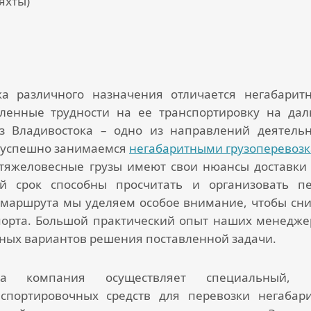
яхты)
ка различного назначения отличается негабарит
ленные трудности на ее транспортировку на дал
з Владивостока
– одно из направлений деятельн
т успешно занимаемся
негабаритными грузоперевоз
тяжеловесные грузы имеют свои нюансы доставки 
й срок способны просчитать и организовать
п
маршрута мы уделяем особое внимание, чтобы сни
орта. Большой практический опыт наших менеджер
вных вариантов решения поставленной задачи.
а компания осуществляет специальный,
нспортировочных средств для
перевозки негабар